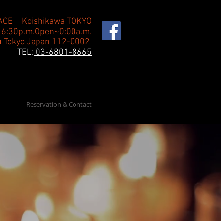
ACE Koishikawa TOKYO
 6:30p.m.Open~0:00a.m.
u Tokyo Japan 112-0002
TEL:
03-6801-8665
Reservation & Contact