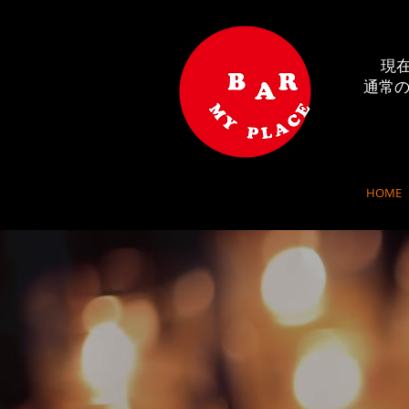
現
​通常の
HOME