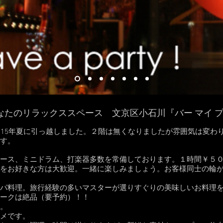
なたのリラックススペース 文京区小石川『バー マイ 
015年夏に引っ越しました。２階は無くなりましたが雰囲気は変わ
す。
ース、ミニドラム、打楽器多数を常備しております。１時間￥５
をお好きな方は大歓迎。一緒に楽しみましょう。お客様同士の輪
パ料理。旅行経験の多いマスターが選りすぐりの美味しいお料理
ークは絶品（要予約）！！
。
メです。