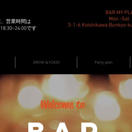
BAR MY PL
Mon.-Sat.
在、営業時間は
3-1-6 Koishikawa Bunkyo-k
18:30~24:00です
DRINK & FOOD
Party plan
Welcome to
BAR